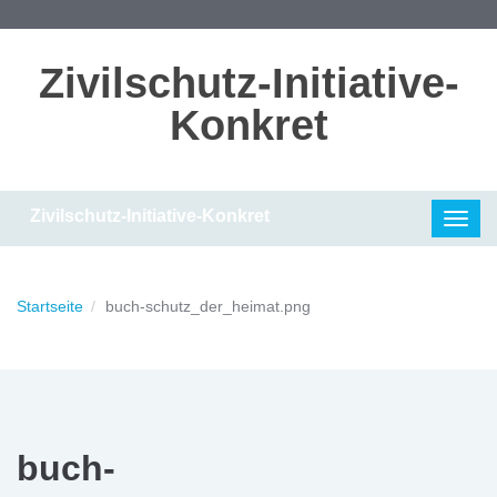
Direkt zum Inhalt
Zivilschutz-Initiative-
Konkret
Zivilschutz-Initiative-Konkret
Toggl
navig
Startseite
buch-schutz_der_heimat.png
buch-