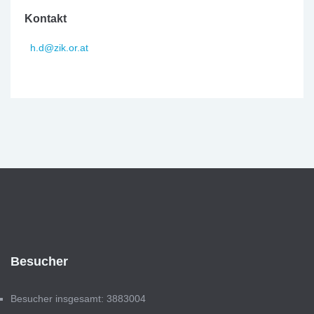
Kontakt
h.d@zik.or.at
Besucher
Besucher insgesamt: 3883004