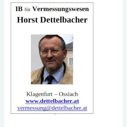
werbung-ib-h-dett.jpg